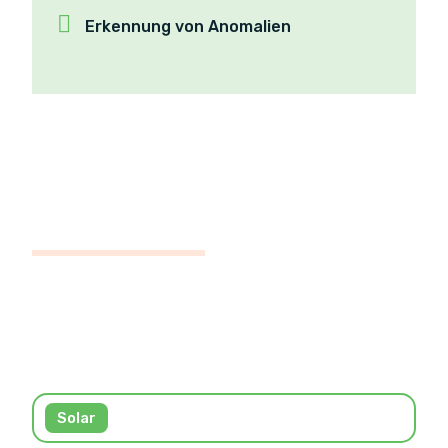
Erkennung von Anomalien
TECHNISCHE MERKMALE
Die Energie & Technologie, die wir für
die Zukunft benötigen.
Solar
Photovoltaik