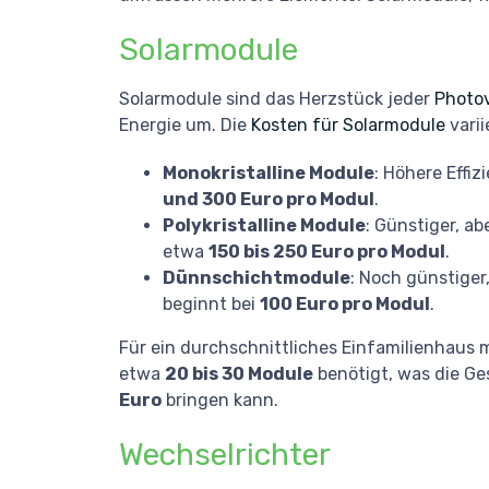
Solarmodule
Solarmodule sind das Herzstück jeder
Photov
Energie um. Die
Kosten für Solarmodule
varii
Monokristalline Module
: Höhere Effiz
und 300 Euro pro Modul
.
Polykristalline Module
: Günstiger, ab
etwa
150 bis 250 Euro pro Modul
.
Dünnschichtmodule
: Noch günstiger,
beginnt bei
100 Euro pro Modul
.
Für ein durchschnittliches Einfamilienhaus
etwa
20 bis 30 Module
benötigt, was die G
Euro
bringen kann.
Wechselrichter