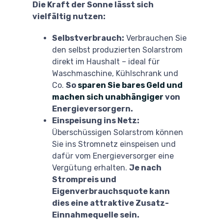
Die Kraft der Sonne lässt sich
vielfältig nutzen:
Selbstverbrauch:
Verbrauchen Sie
den selbst produzierten Solarstrom
direkt im Haushalt – ideal für
Waschmaschine, Kühlschrank und
Co.
So
sparen Sie bares Geld und
machen sich unabhängiger
von
Energieversorgern.
Einspeisung ins Netz:
Überschüssigen Solarstrom können
Sie ins Stromnetz einspeisen und
dafür vom Energieversorger eine
Vergütung erhalten.
Je nach
Strompreis und
Eigenverbrauchsquote kann
dies eine attraktive Zusatz-
Einnahmequelle sein.